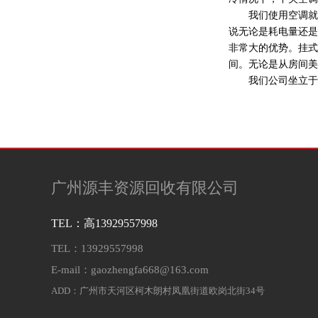
我们使用空调就
说无论是耗电量还是
非常大的优势。挂式
间。无论是从房间美
我们公司坐立于
广州源丰资源回收有限公司
TEL：高13929557998
TEL：13929557998
E-mail：gaozhengfa668@163.com
ADD：广州市天河区柯木朗村凤凰街道欧岗北街34号